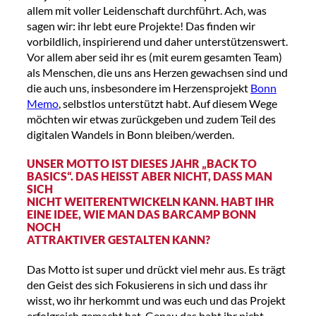
allem mit voller Leidenschaft durchführt. Ach, was
sagen wir: ihr lebt eure Projekte! Das finden wir
vorbildlich, inspirierend und daher unterstützenswert.
Vor allem aber seid ihr es (mit eurem gesamten Team)
als Menschen, die uns ans Herzen gewachsen sind und
die auch uns, insbesondere im Herzensprojekt
Bonn
Memo
, selbstlos unterstützt habt. Auf diesem Wege
möchten wir etwas zurückgeben und zudem Teil des
digitalen Wandels in Bonn bleiben/werden.
UNSER MOTTO IST DIESES JAHR „BACK TO
BASICS“. DAS HEISST ABER NICHT, DASS MAN S
ICH
NICHT WEITERENTWICKELN KANN. HABT IHR
EINE IDEE, WIE MAN DAS BARCAMP BONN
NOCH
ATTRAKTIVER GESTALTEN KANN?
Das Motto ist super und drückt viel mehr aus. Es trägt
den Geist des sich Fokusierens in sich und dass ihr
wisst, wo ihr herkommt und was euch und das Projekt
erfolgreich gemacht hat. Genau das habt ihr nicht