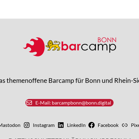
as themenoffene Barcamp für Bonn und Rhein-Si
E-Mail: barcampbonn@bonn.digital
Mastodon
Instagram
LinkedIn
Facebook
Pix