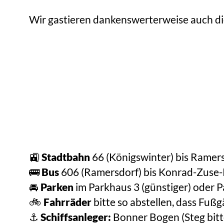
Wir gastieren dankenswerterweise auch di
🚉
Stadtbahn
66 (Königswinter) bis Ramer
🚌
Bus
606 (Ramersdorf) bis Konrad-Zuse-
🚘
Parken
im Parkhaus 3 (günstiger) oder P
🚲
Fahrräder
bitte so abstellen, dass Fuß
⚓️
Schiffsanleger:
Bonner Bogen (Steg bitte 