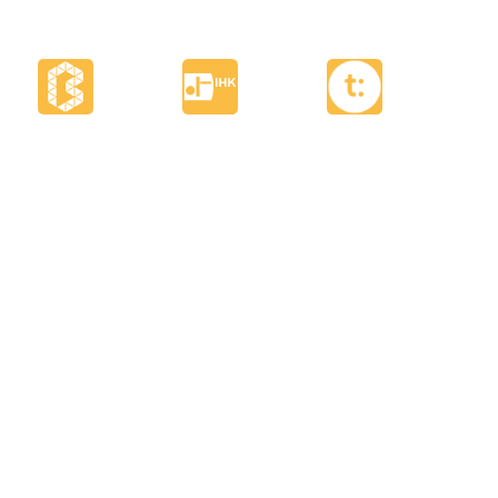
MASTODON
INSTAGRAM
LINKEDIN
FACEBOOK
E-MAIL
SIONS
TEAM