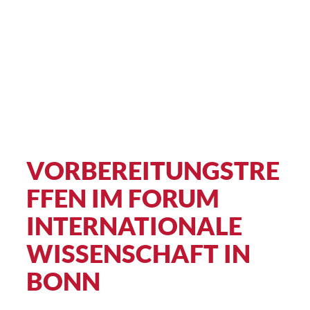
Zum
Inhalt
springen
STARTSEITE
TICKETS
LOCATION
SPONSOREN
MASTODO
INSTAG
LINKE
FAC
E-M
ABLAUF UND INFOS
SESSIONS
TEAM
VORBEREITUNGSTRE
FFEN IM FORUM
INTERNATIONALE
WISSENSCHAFT IN
BONN