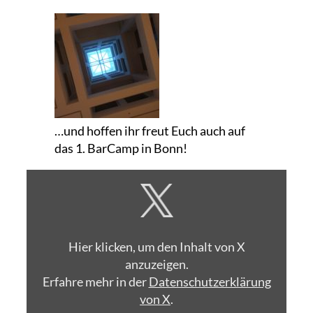
…und hoffen ihr freut Euch auch auf
das 1. BarCamp in Bonn!
Inhalt
von
X
anzeigen
Hier klicken, um den Inhalt von X
anzuzeigen.
Erfahre mehr in der
Datenschutzerklärung
von X
.