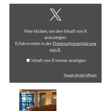
Inhalt
von
X
anzeigen
Hier klicken, um den Inhalt von X
anzuzeigen.
Erfahre mehr in der
Datenschutzerklärung
von X
.
Inhalt von X immer anzeigen
Tweet direkt öffnen