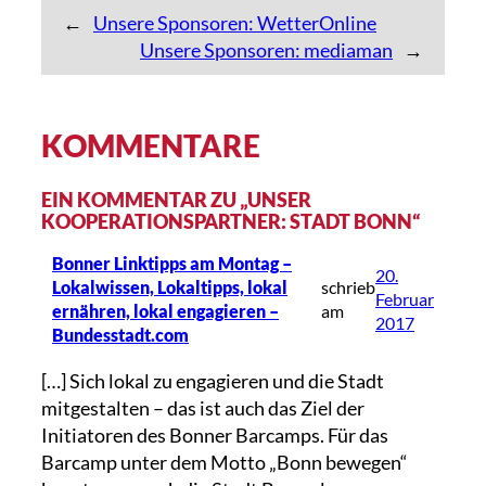
←
Unsere Sponsoren: WetterOnline
Unsere Sponsoren: mediaman
→
KOMMENTARE
EIN KOMMENTAR ZU „UNSER
KOOPERATIONSPARTNER: STADT BONN“
Bonner Linktipps am Montag –
20.
Lokalwissen, Lokaltipps, lokal
schrieb
Februar
ernähren, lokal engagieren –
am
2017
Bundesstadt.com
[…] Sich lokal zu engagieren und die Stadt
mitgestalten – das ist auch das Ziel der
Initiatoren des Bonner Barcamps. Für das
Barcamp unter dem Motto „Bonn bewegen“