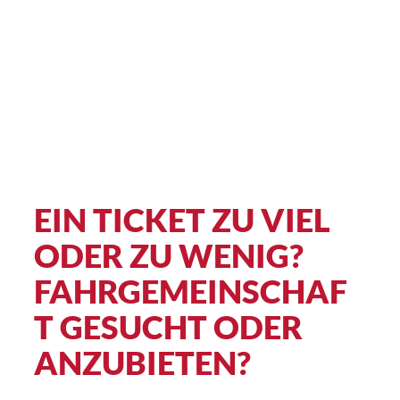
Zum
Inhalt
springen
STARTSEITE
TICKETS
LOCATION
SPONSOREN
MASTODO
INSTAG
LINKE
FAC
E-M
ABLAUF UND INFOS
SESSIONS
TEAM
EIN TICKET ZU VIEL
ODER ZU WENIG?
FAHRGEMEINSCHAF
T GESUCHT ODER
ANZUBIETEN?