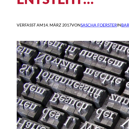
VERFASST AM
14. MÄRZ 2017
VON
SASCHA FOERSTER
IN
BAR