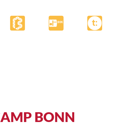
MASTODON
INSTAGRAM
LINKEDIN
FACEBOOK
E-MAIL
SIONS
TEAM
CAMP BONN