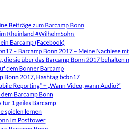
eine Beiträge zum Barcamp Bonn
e im Rheinland #WilhelmSohn
r ein Barcamp (Facebook)
bn17 – Barcamp Bonn 2017 – Meine Nachlese mit 
nge, die sie über das Barcamp Bonn 2017 behalt
 auf dem Bonner Barcamp
mp Bonn 2017, Hashtag bcbn17
obile Reporting“ + „Wann Video, wann Audio?“
auf dem Barcamp Bonn
s für 1 geiles Barcamp
e spielen lernen
Bonn im Posttower
das: Barcamp Bonn