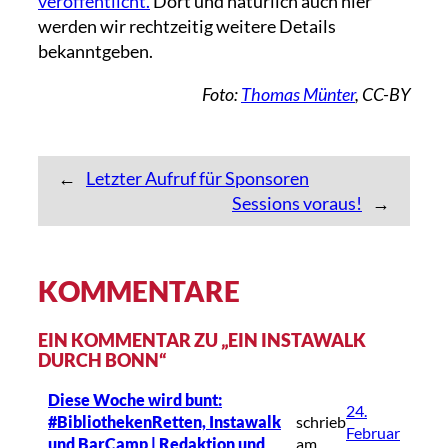
veröffentlicht.
Dort und natürlich auch hier
werden wir rechtzeitig weitere Details
bekanntgeben.
Foto:
Thomas Münter
, CC-BY
←
Letzter Aufruf für Sponsoren
Sessions voraus!
→
KOMMENTARE
EIN KOMMENTAR ZU „EIN INSTAWALK
DURCH BONN“
Diese Woche wird bunt:
24.
#BibliothekenRetten, Instawalk
schrieb
Februar
und BarCamp | Redaktion und
am